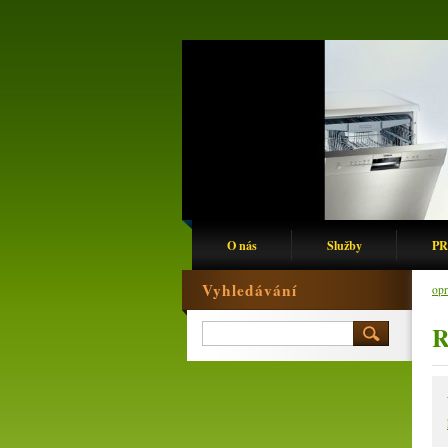
O nás
Služby
PR
Vyhledávání
opr
R