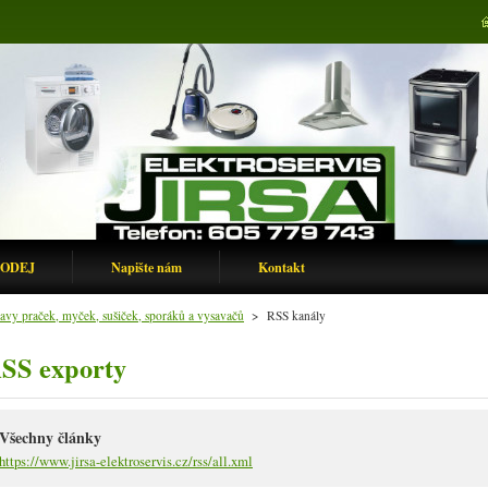
ODEJ
Napište nám
Kontakt
avy praček, myček, sušiček, sporáků a vysavačů
>
RSS kanály
SS exporty
Všechny články
https://www.jirsa-elektroservis.cz/rss/all.xml