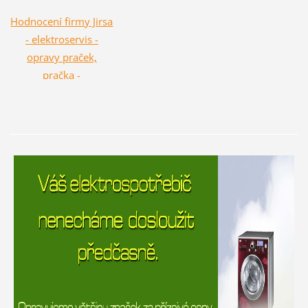
Hodnocení firmy Jirsa
- elektroservis -
opravy praček,
pračka -
NejŘemeslníci.